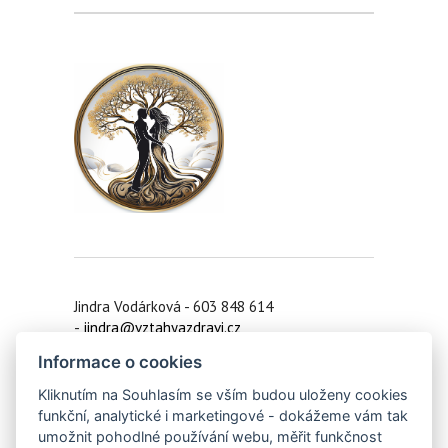
Jindra Vodárková - 603 848 614
-
jindra@vztahyazdravi.cz
Informace o cookies
Praha 6 /
Koučink on-line
/ Zruč nad Sázavou
/ Ledeč nad Sázavou/ Vlašim
Kliknutím na Souhlasím se vším budou uloženy cookies
funkční, analytické i marketingové - dokážeme vám tak
IČO: 42910391
umožnit pohodlné používání webu, měřit funkčnost