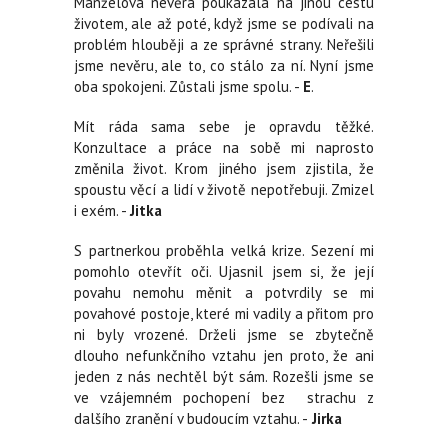
Manželova nevěra poukázala na jinou cestu
životem, ale až poté, když jsme se podívali na
problém hlouběji a ze správné strany. Neřešili
jsme nevěru, ale to, co stálo za ní. Nyní jsme
oba spokojeni. Zůstali jsme spolu. -
E
.
Mít ráda sama sebe je opravdu těžké.
Konzultace a práce na sobě mi naprosto
změnila život. Krom jiného jsem zjistila, že
spoustu věcí a lidí v životě nepotřebuji. Zmizel
i exém. -
Jitka
S partnerkou proběhla velká krize. Sezení mi
pomohlo otevřít oči. Ujasnil jsem si, že její
povahu nemohu měnit a potvrdily se mi
povahové postoje, které mi vadily a přitom pro
ni byly vrozené. Drželi jsme se zbytečně
dlouho nefunkčního vztahu jen proto, že ani
jeden z nás nechtěl být sám. Rozešli jsme se
ve vzájemném pochopení bez strachu z
dalšího zranění v budoucím vztahu. -
Jirka