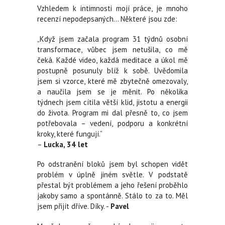
Vzhledem k intimnosti mojí práce, je mnoho
recenzí nepodepsaných... Některé jsou zde:
„Když jsem začala program 31 týdnů osobní
transformace, vůbec jsem netušila, co mě
čeká. Každé video, každá meditace a úkol mě
postupně posunuly blíž k sobě. Uvědomila
jsem si vzorce, které mě zbytečně omezovaly,
a naučila jsem se je měnit. Po několika
týdnech jsem cítila větší klid, jistotu a energii
do života. Program mi dal přesně to, co jsem
potřebovala – vedení, podporu a konkrétní
kroky, které fungují.“
–
Lucka, 34 let
Po odstranění bloků jsem byl schopen vidět
problém v úplně jiném světle. V podstatě
přestal být problémem a jeho řešení proběhlo
jakoby samo a spontánně. Stálo to za to. Měl
jsem přijít dříve. Díky. -
Pavel