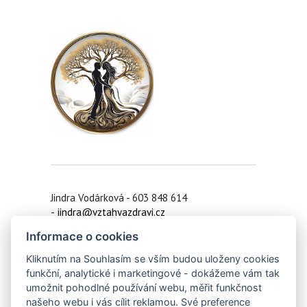
Jindra Vodárková - 603 848 614
-
jindra@vztahyazdravi.cz
Informace o cookies
Praha 6 /
Koučink on-line
/ Zruč nad Sázavou
/ Ledeč nad Sázavou/ Vlašim
Kliknutím na Souhlasím se vším budou uloženy cookies
funkční, analytické i marketingové - dokážeme vám tak
IČO: 42910391
umožnit pohodlné používání webu, měřit funkčnost
našeho webu i vás cílit reklamou. Své preference