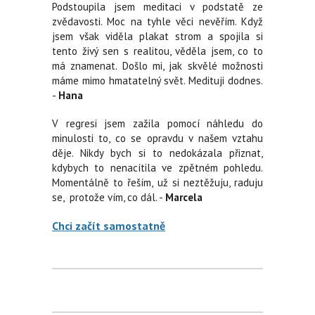
Podstoupila jsem meditaci v podstatě ze
zvědavosti. Moc na tyhle věci nevěřím. Když
jsem však viděla plakat strom a spojila si
tento živý sen s realitou, věděla jsem, co to
má znamenat. Došlo mi, jak skvělé možnosti
máme mimo hmatatelný svět. Medituji dodnes.
-
Hana
V regresi jsem zažila pomocí náhledu do
minulosti to, co se opravdu v našem vztahu
děje. Nikdy bych si to nedokázala přiznat,
kdybych to nenacítila ve zpětném pohledu.
Momentálně to řeším, už si neztěžuju, raduju
se, protože vím, co dál. -
Marcela
Chci začít samostatně