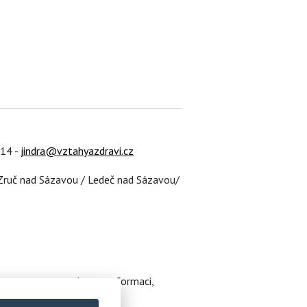
614 -
jindra@vztahyazdravi.cz
Zruč nad Sázavou / Ledeč nad Sázavou/
 prostor pro vztahy, transformaci,