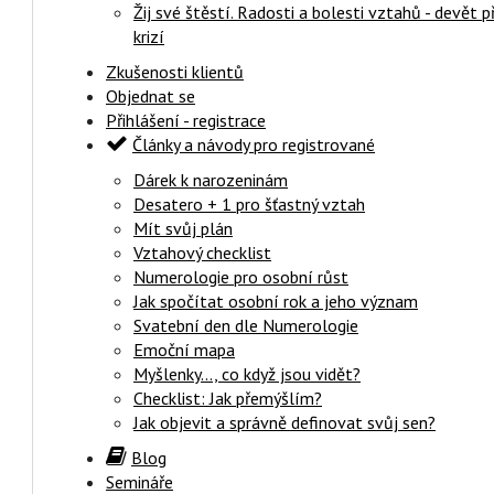
Žij své štěstí. Radosti a bolesti vztahů - devět 
krizí
Zkušenosti klientů
Objednat se
Přihlášení - registrace
Články a návody pro registrované
Dárek k narozeninám
Desatero + 1 pro šťastný vztah
Mít svůj plán
Vztahový checklist
Numerologie pro osobní růst
Jak spočítat osobní rok a jeho význam
Svatební den dle Numerologie
Emoční mapa
Myšlenky..., co když jsou vidět?
Checklist: Jak přemýšlím?
Jak objevit a správně definovat svůj sen?
Blog
Semináře