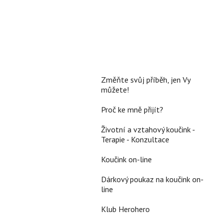
Změňte svůj příběh, jen Vy
můžete!
Proč ke mně přijít?
Životní a vztahový koučink -
Terapie - Konzultace
Koučink on-line
Dárkový poukaz na koučink on-
line
Klub Herohero