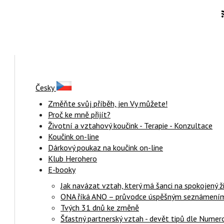
Česky
Změňte svůj příběh, jen Vy můžete!
Proč ke mně přijít?
Životní a vztahový koučink - Terapie - Konzultace
Koučink on-line
Dárkový poukaz na koučink on-line
Klub Herohero
E-booky
Jak navázat vztah, který má šanci na spokojený ž
ONA říká ANO – průvodce úspěšným seznámení
Tvých 31 dnů ke změně
Šťastný partnerský vztah - devět tipů dle Numer