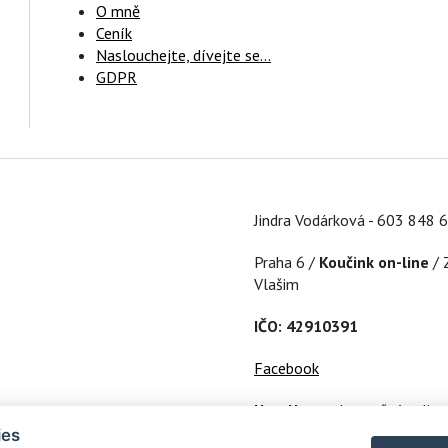
O mně
Ceník
Naslouchejte, dívejte se...
GDPR
Jindra Vodárková - 603 848 
Praha 6 /
Koučink on-line
/ 
Vlašim
IČO: 42910391
Facebook
HeroHero
– bezpečný online
osobní růst...
ies