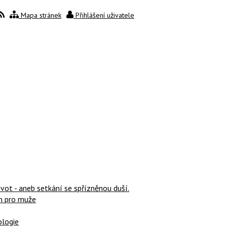
Mapa stránek
Přihlášení uživatele
ivot - aneb setkání se spřízněnou duší.
m pro muže
ologie