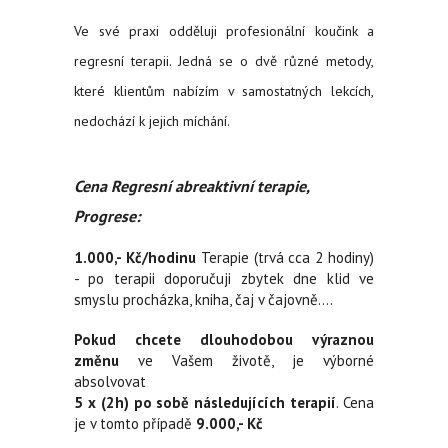
Ve své praxi odděluji profesionální koučink a
regresní terapii. Jedná se o dvě různé metody,
které klientům nabízím v samostatných lekcích,
nedochází k jejich míchání.
Cena Regresní abreaktivní terapie,
Progrese:
1.000,- Kč/hodinu
Terapie (trvá cca 2 hodiny)
- po terapii doporučuji zbytek dne klid ve
smyslu procházka, kniha, čaj v čajovně....
Pokud chcete dlouhodobou výraznou
změnu
ve Vašem životě, je výborné
absolvovat
5 x (2h) po sobě následujících terapií
. Cena
je v tomto případě
9.000,- Kč