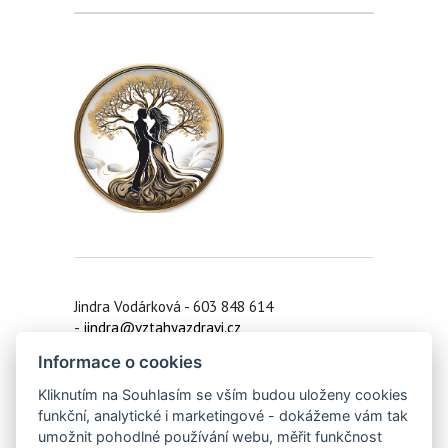
Jindra Vodárková - 603 848 614
-
jindra@vztahyazdravi.cz
Informace o cookies
Praha 6 /
Koučink on-line
/ Zruč nad Sázavou
/ Ledeč nad Sázavou/ Vlašim
Kliknutím na Souhlasím se vším budou uloženy cookies
funkční, analytické i marketingové - dokážeme vám tak
IČO: 42910391
umožnit pohodlné používání webu, měřit funkčnost