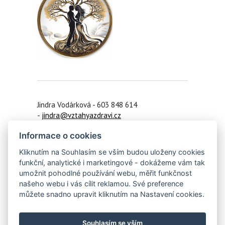
Jindra Vodárková - 603 848 614
-
jindra@vztahyazdravi.cz
Informace o cookies
Praha 6 /
Koučink on-line
/ Zruč nad Sázavou
/ Ledeč nad Sázavou/ Vlašim
Kliknutím na Souhlasím se vším budou uloženy cookies
funkční, analytické i marketingové - dokážeme vám tak
IČO: 42910391
umožnit pohodlné používání webu, měřit funkčnost
našeho webu i vás cílit reklamou. Své preference
Facebook
můžete snadno upravit kliknutím na Nastavení cookies.
HeroHero
– bezpečný online prostor pro
vztahy, transformaci, osobní růst...
Souhlasím se vším