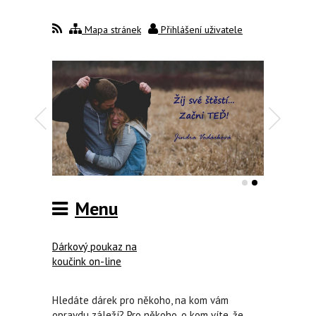
Mapa stránek
Přihlášení uživatele
Menu
Dárkový poukaz na
koučink on-line
Hledáte dárek pro někoho, na kom vám
opravdu záleží? Pro někoho, o kom víte, že