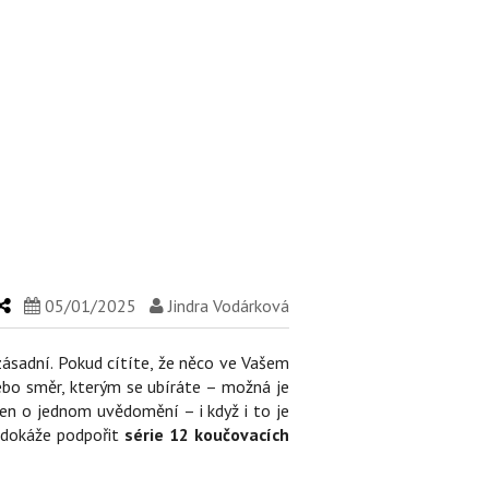
05/01/2025
Jindra Vodárková
ásadní. Pokud cítíte, že něco ve Vašem
ebo směr, kterým se ubíráte – možná je
en o jednom uvědomění – i když i to je
n dokáže podpořit
série 12 koučovacích