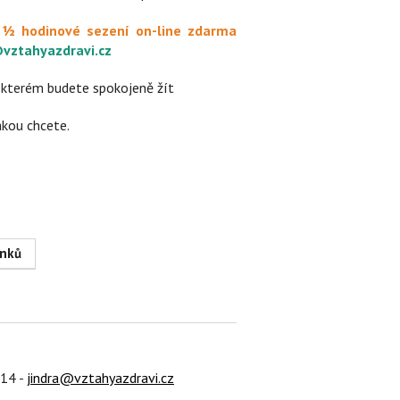
í
½ hodinové sezení on-line zdarma
@vztahyazdravi.cz
 kterém budete spokojeně žít
jakou chcete.
614 -
jindra@vztahyazdravi.cz