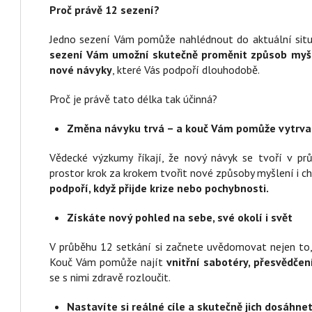
Proč právě 12 sezení?
Jedno sezení Vám pomůže nahlédnout do aktuální situa
sezení Vám umožní skutečně proměnit způsob myšle
nové návyky
, které Vás podpoří dlouhodobě.
Proč je právě tato délka tak účinná?
Změna návyku trvá – a kouč Vám pomůže vytrva
Vědecké výzkumy říkají, že nový návyk se tvoří v 
prostor krok za krokem tvořit nové způsoby myšlení i ch
podpoří, když přijde krize nebo pochybnosti.
Získáte nový pohled na sebe, své okolí i svět
V průběhu 12 setkání si začnete uvědomovat nejen to, c
Kouč Vám pomůže najít
vnitřní sabotéry, přesvědčen
se s nimi zdravě rozloučit.
Nastavíte si reálné cíle a skutečně jich dosáhne