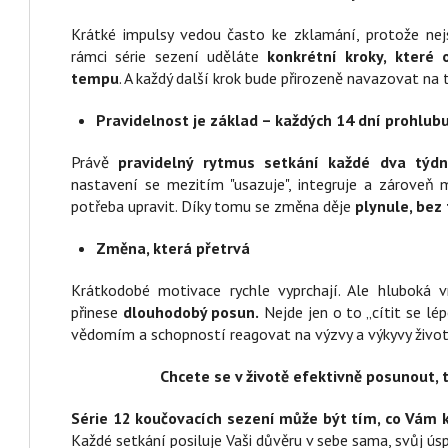
Krátké impulsy vedou často ke zklamání, protože nej
rámci série sezení uděláte
konkrétní kroky, které
tempu
. A každý další krok bude přirozeně navazovat na 
Pravidelnost je základ – každých 14 dní prohlu
Právě
pravidelný rytmus setkání každé dva týdn
nastavení se mezitím "usazuje", integruje a zároveň 
potřeba upravit. Díky tomu se změna děje
plynule, bez
Změna, která přetrvá
Krátkodobé motivace rychle vyprchají. Ale hluboká 
přinese
dlouhodobý posun.
Nejde jen o to „cítit se lép
vědomím a schopností reagovat na výzvy a výkyvy života 
Chcete se v životě efektivně posunout, 
Série 12 koučovacích sezení může být tím, co Vám
Každé setkání posiluje Vaši důvěru v sebe sama, svůj ú