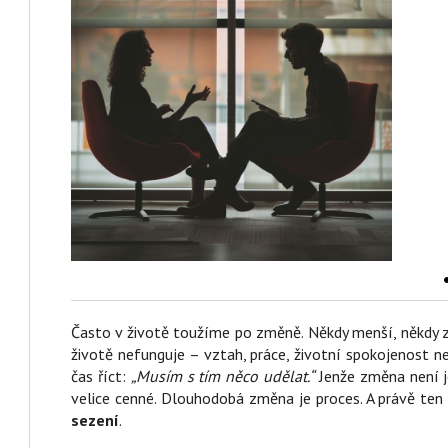
Často v životě toužíme po změně. Někdy menší, někdy z
životě nefunguje – vztah, práce, životní spokojenost n
čas říct:
„Musím s tím něco udělat.“
Jenže změna není j
velice cenné. Dlouhodobá změna je proces. A právě te
sezení
.