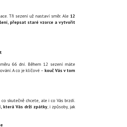
ce. Tři sezení už nastaví směr. Ale
12
ní, přepsat staré vzorce a vytvořit
t
průměru 66 dní. Během 12 sezení máte
ování. A co je klíčové –
kouč Vás v tom
o skutečně chcete, ale i co Vás brzdí.
í, která Vás drží zpátky
, i způsoby, jak
te