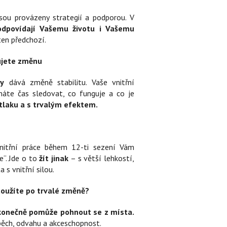
sou provázeny strategií a podporou. V
 odpovídají Vašemu životu i Vašemu
ten předchozí.
bujete změnu
y
dává změně stabilitu. Vaše vnitřní
máte čas sledovat, co funguje a co je
 tlaku a s trvalým efektem.
vnitřní práce během 12-ti sezení Vám
e“. Jde o to
žít jinak
– s větší lehkostí,
s vnitřní silou.
toužíte po trvalé změně?
 konečně pomůže pohnout se z místa.
spěch, odvahu a akceschopnost.